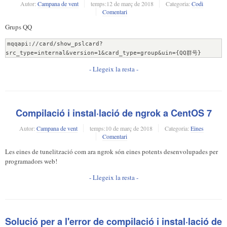
Autor:
Campana de vent
temps:
12 de març de 2018
Categoria:
Codi
Comentari
Grups QQ
mqqapi://card/show_pslcard?
- Llegeix la resta -
Compilació i instal·lació de ngrok a CentOS 7
Autor:
Campana de vent
temps:
10 de març de 2018
Categoria:
Eines
Comentari
Les eines de tunelització com ara ngrok són eines potents desenvolupades per
programadors web!
- Llegeix la resta -
Solució per a l'error de compilació i instal·lació de