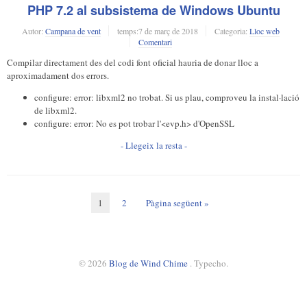
PHP 7.2 al subsistema de Windows Ubuntu
Autor:
Campana de vent
temps:
7 de març de 2018
Categoria:
Lloc web
Comentari
Compilar directament des del codi font oficial hauria de donar lloc a
aproximadament dos errors.
configure: error: libxml2 no trobat. Si us plau, comproveu la instal·lació
de libxml2.
configure: error: No es pot trobar l'<evp.h> d'OpenSSL
- Llegeix la resta -
1
2
Pàgina següent »
© 2026
Blog de Wind Chime
. Typecho.