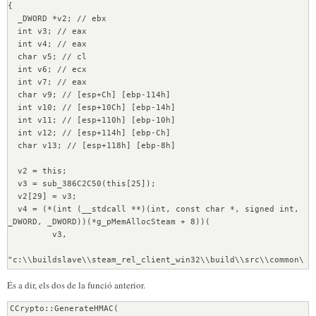
{
  _DWORD *v2; // ebx
  int v3; // eax
  int v4; // eax
  char v5; // cl
  int v6; // ecx
  int v7; // eax
  char v9; // [esp+Ch] [ebp-114h]
  int v10; // [esp+10Ch] [ebp-14h]
  int v11; // [esp+110h] [ebp-10h]
  int v12; // [esp+114h] [ebp-Ch]
  char v13; // [esp+118h] [ebp-8h]
  v2 = this;
  v3 = sub_386C2C50(this[25]);
  v2[29] = v3;
  v4 = (*(int (__stdcall **)(int, const char *, signed int, 
_DWORD, _DWORD))(*g_pMemAllocSteam + 8))(
         v3,
"c:\\buildslave\\steam_rel_client_win32\\build\\src\\common\
\netfilter.cpp",
És a dir, els dos de la funció anterior.
         993,
         0,
CCrypto::GenerateHMAC(
         0);