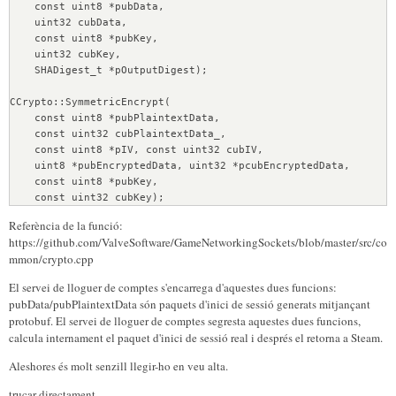
    const uint8 *pubData, 
  v5 = *((_BYTE *)v2 + 96);
    uint32 cubData, 
  v2[28] = v4;
    const uint8 *pubKey, 
  *(_BYTE *)(v4 + 13) = v5;
    uint32 cubKey, 
  *(_BYTE *)(v2[28] + 14) = *((_WORD *)v2 + 48) >> 8;
    SHADigest_t *pOutputDigest);
  *(_BYTE *)(v2[28] + 15) = *((_BYTE *)v2 + 98);
  some_build(v2[28] + 16, v2[26], v2[25]);
CCrypto::SymmetricEncrypt( 
  CCrypto::GenerateHMAC(v2[28] + 13, v2[25] + 3, (int)(v2 + 
    const uint8 *pubPlaintextData, 
16), 0x10u, (int)&v10);
    const uint32 cubPlaintextData_, 
  v6 = v2[28];
    const uint8 *pIV, const uint32 cubIV,
  *(_DWORD *)v6 = v10;
    uint8 *pubEncryptedData, uint32 *pcubEncryptedData,
  *(_DWORD *)(v6 + 4) = v11;
    const uint8 *pubKey, 
  *(_DWORD *)(v6 + 8) = v12;
    const uint32 cubKey);
  *(_BYTE *)(v6 + 12) = v13;
  if ( !(unsigned __int8)j_CCrypto::SymmetricEncrypt(
Referència de la funció:
                           v2[28] + 16,         // 
https://github.com/ValveSoftware/GameNetworkingSockets/blob/master/src/co
pubPlaintextData
mmon/crypto.cpp
                           v2[25],              // 
cubPlaintextData (Length)
El servei de lloguer de comptes s'encarrega d'aquestes dues funcions:
                           v2[28],              // rgubIV
pubData/pubPlaintextData són paquets d'inici de sessió generats mitjançant
                           16,                  // 
protobuf. El servei de lloguer de comptes segresta aquestes dues funcions,
k_nSymmetricBlockSize
calcula internament el paquet d'inici de sessió real i després el retorna a Steam.
                           v2[28],              // 
pubEncryptedData
Aleshores és molt senzill llegir-ho en veu alta.
                           (int)(v2 + 29),      // 
pcubEncryptedData (Length)
trucar directament