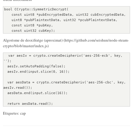
                           (int)(v2 + 16),      // pubKey
                           32) )                // cubKey 
bool CCrypto::SymmetricDecrypt(
(Length)
    const uint8 *pubEncryptedData, uint32 cubEncryptedData,
  {
    uint8 *pubPlaintextData, uint32 *pcubPlaintextData,
    v7 = CDbgFmtSafeImplT<1>::CDbgFmtSafeImplT<1>(&v9, 
    const uint8 *pubKey,
"Failed to encrypt outgoing data");
    const uint32 cubKey);
    AssertMsgImplementation(v7, 
Algorisme de desxifratge (aproximat) (https://github.com/seishun/node-steam-
"c:\\buildslave\\steam_rel_client_win32\\build\\src\\common\
crypto/blob/master/index.js)
\netfilter.cpp", 1027);
    (*(void (__stdcall **)(_DWORD, _DWORD))
  var aesIv = crypto.createDecipheriv('aes-256-ecb', key, 
(*g_pMemAllocSteam + 28))(v2[28], 0);
'');
    v2[28] = 0;
  aesIv.setAutoPadding(false);
    *((_BYTE *)v2 + 108) = 0;
  aesIv.end(input.slice(0, 16));
  }
  return 1;
  var aesData = crypto.createDecipheriv('aes-256-cbc', key, 
}
aesIv.read());
  aesData.end(input.slice(16));
  return aesData.read();
Etiquetes: cap