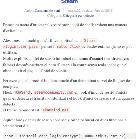
Steam
Autor:
Campana de vent
temps:
22 de desembre de 2018
Categoria:
Categoria per defecte
Primer, es tracta d'injectar el vostre propi codi de shell; trobem una manera
d'evitar-ho...
Aleshores, la funció que s'utilitza habitualment
Steam-
per sota
de l'esdeveniment ja no es pot
>login(user,pass)
ButtonClick
utilitzar.
noms d'usuari i contrasenyes
Molts exploits d'inici de sessió introdueixen
falsos
i després escriuen el nom d'usuari i la contrasenya reals abans que el
client enviï el paquet d'inici de sessió.
Per exemple, el procés d'implementació d'un determinat servei de lloguer de
comptes:
Hook
,
el hook d'inici de sessió s'inicia
WSASend
steamcommunity.com
quan es detecta el trànsit monitoritzat i el hook d'inici de sessió s'atura quan
es
detecta
el trànsit monitoritzat .
akamaihd.net
Aquest hook d'inici de sessió consisteix principalment en dues funcions a
steamclient.dll.
char __thiscall core_login_encrypt(_DWORD *this, int a2)