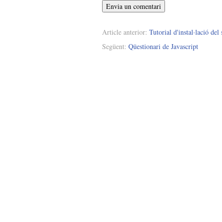
Envia un comentari
Article anterior:
Tutorial d'instal·lació de
Següent:
Qüestionari de Javascript