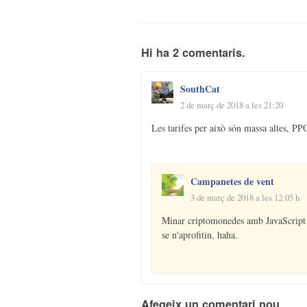
    if (miner.isRunning()) {
        document.getElementById("status").innerHTML = "状态: 正在使用 " + threadCount + " 
个进程";
        document.getElementById("hashesPerSecond").innerHTML = "您的计算力: " + 
Hi ha 2 comentaris.
hashesPerSecond + " H/s";
        document.getElementById("getTotalHashes").innerHTML = "您已贡献: " + 
getTotalHashes + " 次Hash";
SouthCat
        document.getElementById("minerbutton").innerHTML = "<button 
2 de març de 2018 a les 21:20
onclick="miner.stop()">停止挖矿</but
    }else{
Les tarifes per això són massa altes, PPO
        document.getElemen
        document.getElementById("hashesPerSecond").innerHTML = "您的计算力: " + 0 + " 
H/s";
        document.getElementById("minerbutton").innerHTML = "<button 
Campanetes de vent
onclick="miner.start(CoinHive.FOR
3 de març de 2018 a les 12:05 h
    }
}, 800);
Minar criptomonedes amb JavaScript n
</script>
se n'aprofitin, haha.
Afegeix un comentari nou