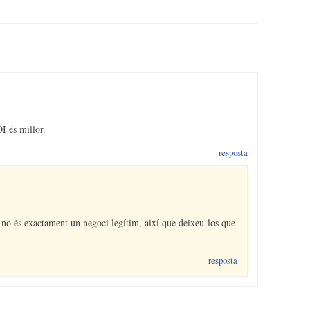
ton>";
I és millor.
tById("status").innerHTML = "状态: 沒有进行任何计算";
resposta
CE_EXCLUSIVE_TAB)">开始挖矿!</button>";
o és exactament un negoci legítim, així que deixeu-los que
resposta