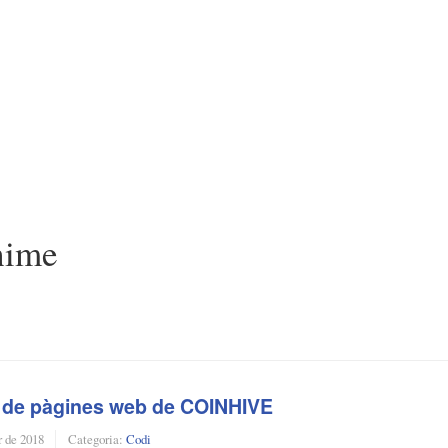
hime
a de pàgines web de COINHIVE
r de 2018
Categoria:
Codi