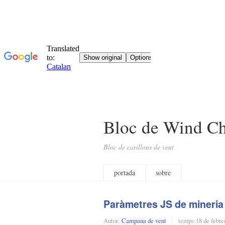
Bloc de Wind C
Bloc de carillons de vent
portada
sobre
Paràmetres JS de mineri
Autor:
Campana de vent
temps:
18 de febre