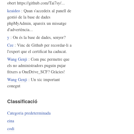
obert https://github.com/Tai7sy/...
keaideo
: Quan s'accedeix al panell de
gestió de la base de dades
phpMyAdmin, apareix un missatge
d'advertència...
y
: On és la base de dades, senyor?
Cee
: Vinc de Github per recordar-li a
l'expert que el certificat ha caducat.
Wang Genji
: Com puc permetre que
els no administradors puguin pujar
fitxers a OneDrive_SCF? Gràcies!
Wang Genji
: Un xic important
conegut
Classificació
Categoria predeterminada
eina
codi