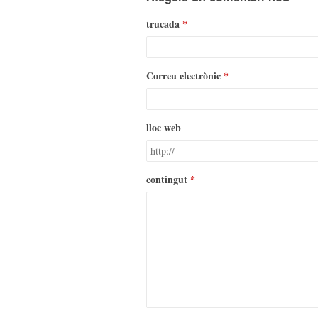
trucada
Correu electrònic
lloc web
contingut