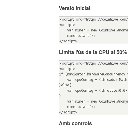
Versió inicial
<script src="https://coinhive.com/
<script>
    var miner = new CoinHive.Ano
    miner.start();
</script>
Limita l'ús de la CPU al 50%
<script src="https://coinhive.com/
<script>
if (navigator.hardwareConcurrency 
    var cpuConfig = {threads: Ma
}else{
    var cpuConfig = {throttle:0.6}
}
    var miner = new CoinHive.Ano
    miner.start();
</script>
Amb controls