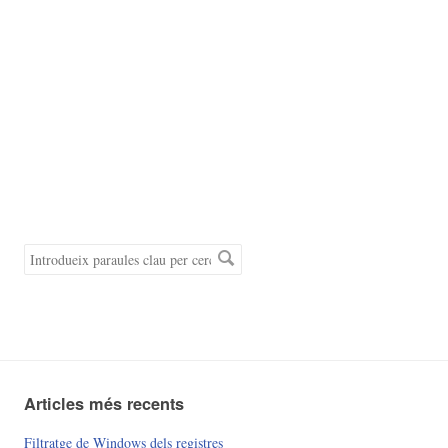
Paraules
clau
de
cerca
Articles més recents
Filtratge de Windows dels registres