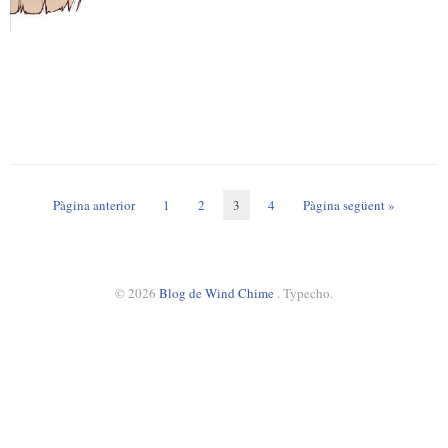
Pàgina anterior
1
2
3
4
Pàgina següent »
© 2026
Blog de Wind Chime
. Typecho.