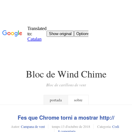
Bloc de Wind Chime
Bloc de carillons de vent
portada
sobre
Fes que Chrome torni a mostrar http://
Autor:
Campana de vent
temps:
13 d'octubre de 2018
Categoria:
Codi
8 comentaris