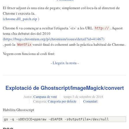
El fitxer adjunt és una eina de pegats; simplement col·loca-la al directori de
Chrome i executa-la.
(chrome.dll_patch.zip )
Chrome 6 va començar a ocultar l'etiqueta `<i>` a les URL
. Aquest
http://
tema s'ha debatut des del 2010
(https://bugs.chromium.org/p/chromium/issues/detail?id=41467)
, però la
versió final és coherent amb la pràctica habitual de Chrome.
WontFix
Vegem com funciona al codi font:
- Llegeix la resta -
Explotació de Ghostscript/ImageMagick/convert
Autor:
Campana de vent
temps:
3 de setembre de 2018
Categoria:
Categoria per defecte
Comentari
Habilita Ghostscript