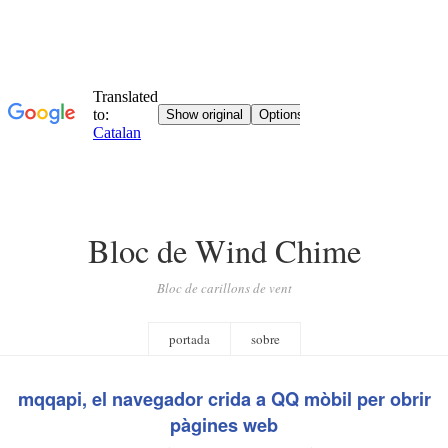
Bloc de Wind Chime
Bloc de carillons de vent
portada
sobre
mqqapi, el navegador crida a QQ mòbil per obrir
pàgines web