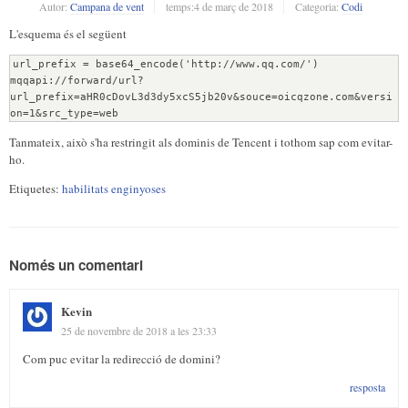
Autor:
Campana de vent
temps:
4 de març de 2018
Categoria:
Codi
L'esquema és el següent
url_prefix = base64_encode('http://www.qq.com/')
mqqapi://forward/url?
url_prefix=aHR0cDovL3d3dy5xcS5jb20v&souce=oicqzone.com&versi
on=1&src_type=web
Tanmateix, això s'ha restringit als dominis de Tencent i tothom sap com evitar-
ho.
Etiquetes:
habilitats enginyoses
Només un comentari
Kevin
25 de novembre de 2018 a les 23:33
Com puc evitar la redirecció de domini?
resposta