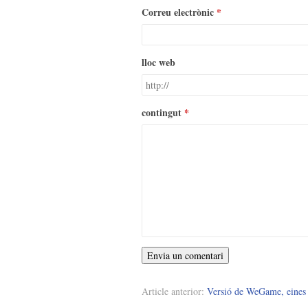
Correu electrònic
lloc web
contingut
Envia un comentari
Article anterior:
Versió de WeGame, eines 