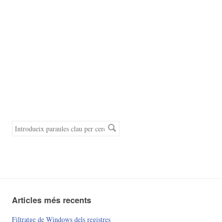
Paraules
clau
de
cerca
Articles més recents
Filtratge de Windows dels registres