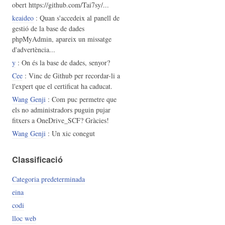
obert https://github.com/Tai7sy/...
keaideo
: Quan s'accedeix al panell de
gestió de la base de dades
phpMyAdmin, apareix un missatge
d'advertència...
y
: On és la base de dades, senyor?
Cee
: Vinc de Github per recordar-li a
l'expert que el certificat ha caducat.
Wang Genji
: Com puc permetre que
els no administradors puguin pujar
fitxers a OneDrive_SCF? Gràcies!
Wang Genji
: Un xic conegut
Classificació
Categoria predeterminada
eina
codi
lloc web