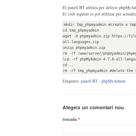
El panell BT utilitza per defecte phpMyA
El codi següent es pot utilitzar per actual
mkdir tmp_phpmyadmin #create a tmp
cd tmp_phpmyadmin
wget -O phpmyadmin.zip https://fil
all-languages.zip
unzip phpmyadmin.zip
rm -rf /www/server/phpmyadmin/phpm
\cp -rf phpMyAdmin-4.7.8-all-langu
cd ..
rm -rf tmp_phpmyadmin #delete the 
Etiquetes:
panell BT
,
phpMyAdmin
Afegeix un comentari nou
trucada