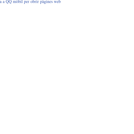
da a QQ mòbil per obrir pàgines web