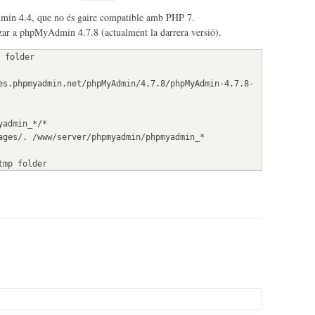
dmin 4.4, que no és gaire compatible amb PHP 7.
itzar a phpMyAdmin 4.7.8 (actualment la darrera versió).
 folder
es.phpmyadmin.net/phpMyAdmin/4.7.8/phpMyAdmin-4.7.8-
yadmin_*/*
ages/. /www/server/phpmyadmin/phpmyadmin_*
tmp folder